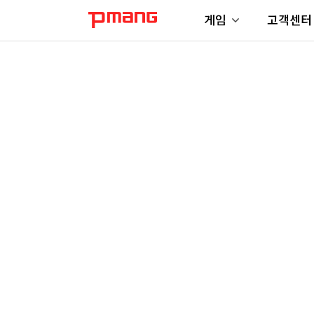
게임
고객센터